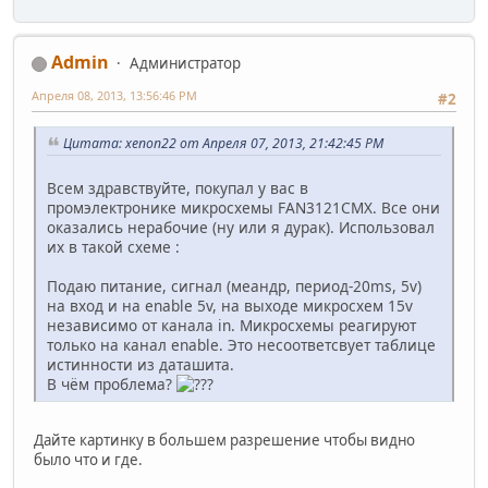
Admin
Администратор
Апреля 08, 2013, 13:56:46 PM
#2
Цитата: xenon22 от Апреля 07, 2013, 21:42:45 PM
Всем здравствуйте, покупал у вас в
промэлектронике микросхемы FAN3121CMX. Все они
оказались нерабочие (ну или я дурак). Использовал
их в такой схеме :
Подаю питание, сигнал (меандр, период-20ms, 5v)
на вход и на enable 5v, на выходе микросхем 15v
независимо от канала in. Микросхемы реагируют
только на канал enable. Это несоответсвует таблице
истинности из даташита.
В чём проблема?
Дайте картинку в большем разрешение чтобы видно
было что и где.