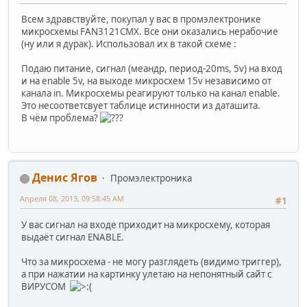
Всем здравствуйте, покупал у вас в промэлектронике
микросхемы FAN3121CMX. Все они оказались нерабочие
(ну или я дурак). Использовал их в такой схеме :
Подаю питание, сигнал (меандр, период-20ms, 5v) на вход
и на enable 5v, на выходе микросхем 15v независимо от
канала in. Микросхемы реагируют только на канал enable.
Это несоответсвует таблице истинности из даташита.
В чём проблема?
Денис Ягов
Промэлектроника
Апреля 08, 2013, 09:58:45 AM
#1
У вас сигнал на входе приходит на микросхему, которая
выдаёт сигнал ENABLE.
Что за микросхема - не могу разглядеть (видимо триггер),
а при нажатии на картинку улетаю на непонятный сайт с
ВИРУСОМ