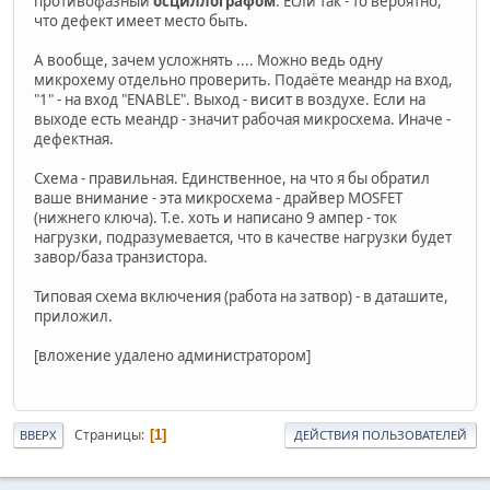
противофазный
осциллографом
. Если так - то вероятно,
что дефект имеет место быть.
А вообще, зачем усложнять .... Можно ведь одну
микрохему отдельно проверить. Подаёте меандр на вход,
"1" - на вход "ENABLE". Выход - висит в воздухе. Если на
выходе есть меандр - значит рабочая микросхема. Иначе -
дефектная.
Схема - правильная. Единственное, на что я бы обратил
ваше внимание - эта микросхема - драйвер MOSFET
(нижнего ключа). Т.е. хоть и написано 9 ампер - ток
нагрузки, подразумевается, что в качестве нагрузки будет
завор/база транзистора.
Типовая схема включения (работа на затвор) - в даташите,
приложил.
[вложение удалено администратором]
Страницы
1
ВВЕРХ
ДЕЙСТВИЯ ПОЛЬЗОВАТЕЛЕЙ