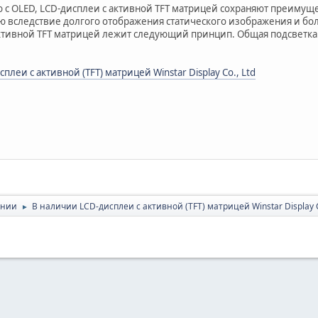
 с OLED, LCD-дисплеи с активной TFT матрицей сохраняют преимуще
ю вследствие долгого отображения статического изображения и бо
активной TFT матрицей лежит следующий принцип. Общая подсветка 
плеи с активной (TFT) матрицей Winstar Display Co., Ltd
ании
В наличии LCD-дисплеи с активной (TFT) матрицей Winstar Display C
►