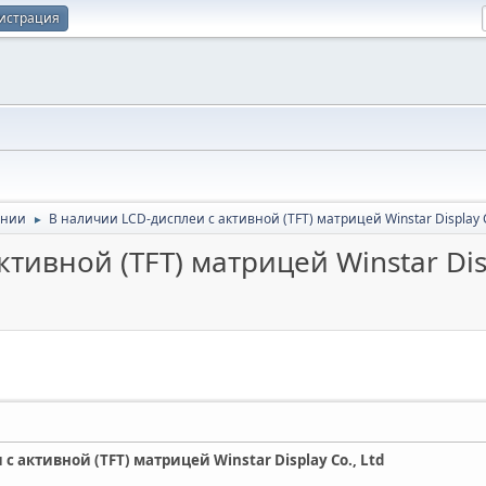
истрация
ании
В наличии LCD-дисплеи с активной (TFT) матрицей Winstar Display C
►
тивной (TFT) матрицей Winstar Disp
 активной (TFT) матрицей Winstar Display Co., Ltd