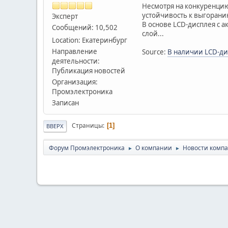
Несмотря на конкуренцию
устойчивость к выгорани
Эксперт
В основе LCD-дисплея с 
Сообщений: 10,502
слой...
Location: Екатеринбург
Направление
Source:
В наличии LCD-дис
деятельности:
Публикация новостей
Организация:
Промэлектроника
Записан
Страницы
1
ВВЕРХ
Форум Промэлектроника
О компании
Новости комп
►
►