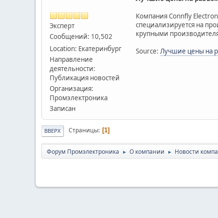
Компания Connfly Electro
специализируется на прои
Эксперт
крупными производителям
Сообщений: 10,502
Location: Екатеринбург
Source:
Лучшие цены на раз
Направление
деятельности:
Публикация новостей
Организация:
Промэлектроника
Записан
Страницы
1
ВВЕРХ
Форум Промэлектроника
О компании
Новости комп
►
►