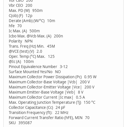
Vbr CBO 200
Vbr CEO 200
Max. PD (W) 950m
C(ob) (F) 12p
Derate (Amb) (W/°C) 10m
hfe 70
Ic Max. (A) 500m
Icbo Max. @Vcb Max. (A) 200n
Polarity NPN
Trans. Freq (Hz) Min. 45M
@VCE (test) (V) 2.0
Oper. Temp (°C) Max. 125
@Ic (A) 100m
Pinout Equivalence Number 3-12
Surface Mounted Yes/No NO
Maximum Collector Power Dissipation (Pc) 0.95 W
Maximum Collector-Base Voltage |Vcb| 200 V
Maximum Collector-Emitter Voltage |Vce| 200 V
Maximum Emitter-Base Voltage |Veb| 8 V
Maximum Collector Current |Ic max| 0.5 A
Max. Operating Junction Temperature (Tj) 150 °C
Collector Capacitance (Cc) 24 pF
Transition Frequency (ft): 22 MHz
Forward Current Transfer Ratio (hFE), MIN 70
SKU 395087