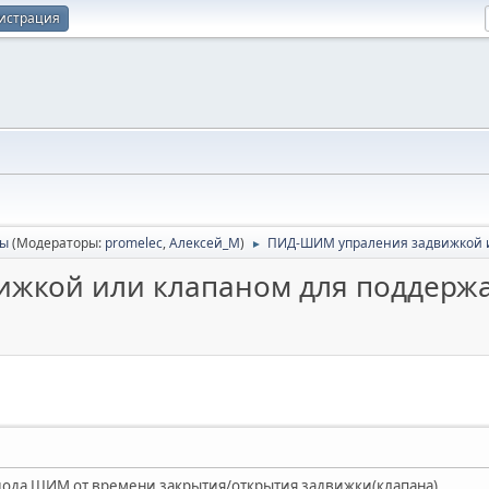
истрация
сы
(Модераторы:
promelec
,
Алексей_М
)
ПИД-ШИМ упраления задвижкой и
►
жкой или клапаном для поддержа
иода ШИМ от времени закрытия/открытия задвижки(клапана).