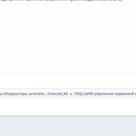
сы
(Модераторы:
promelec
,
Алексей_М
)
ПИД-ШИМ упраления задвижкой и
►