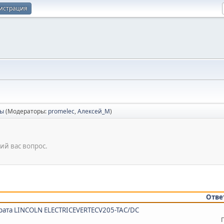
истрация
сы
(Модераторы:
promelec
,
Алексей_М
)
ий вас вопрос.
Отве
рата LINCOLN ELECTRICEVERTECV205-TAC/DC