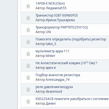
14F08-E NCR (Clion)
Автор
Людмила555
Транзистор IGBT 60N60FDI
Автор
Ирина Пушкарева
Трансформатор FWPTEFD25H152J
Автор
Utk
Помогите определить (подобрать) резистор
Автор
talos_5
мультиметр арра-111
Автор
blnker
Не Антистатический коврик (10¹² Ом) ?
Автор
apex-e
Подбор аналогов резистора
Автор
Александра_74
реле давления воздуха
Автор
deaomood
KSD225AC8 помогите разобраться с состояние
Автор
Данил