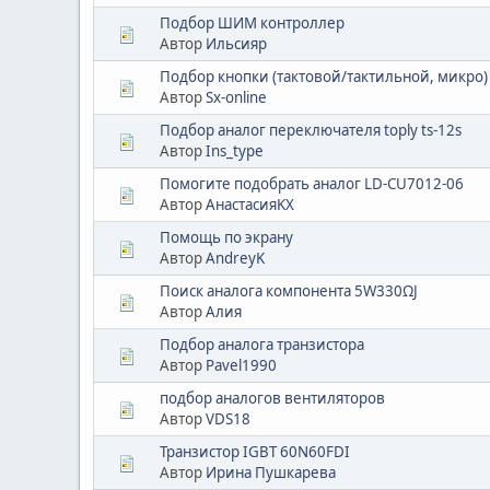
Подбор ШИМ контроллер
Автор
Ильсияр
Подбор кнопки (тактовой/тактильной, микро) 8
Автор
Sx-online
Подбор аналог переключателя toply ts-12s
Автор
Ins_type
Помогите подобрать аналог LD-CU7012-06
Автор
АнастасияKX
Помощь по экрану
Автор
AndreyK
Поиск аналога компонента 5W330ΩJ
Автор
Алия
Подбор аналога транзистора
Автор
Pavel1990
подбор аналогов вентиляторов
Автор
VDS18
Транзистор IGBT 60N60FDI
Автор
Ирина Пушкарева