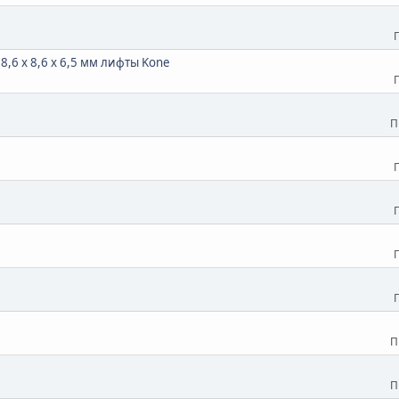
,6 х 8,6 х 6,5 мм лифты Kone
П
П
П