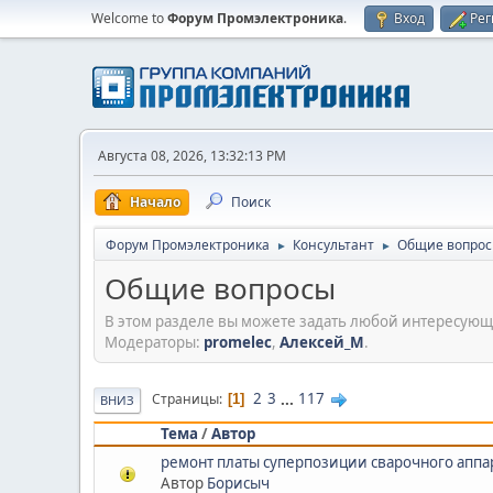
Welcome to
Форум Промэлектроника
.
Вход
Рег
Августа 08, 2026, 13:32:13 PM
Начало
Поиск
Форум Промэлектроника
Консультант
Общие вопро
►
►
Общие вопросы
В этом разделе вы можете задать любой интересующ
Модераторы:
promelec
,
Алексей_М
.
2
3
...
117
Страницы
1
ВНИЗ
Тема
/
Автор
ремонт платы суперпозиции сварочного аппа
Автор
Борисыч