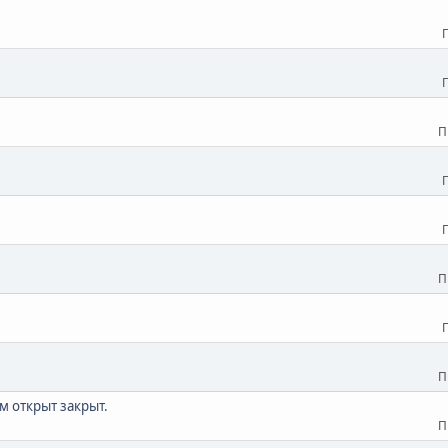
П
П
П
м открыт закрыт.
П