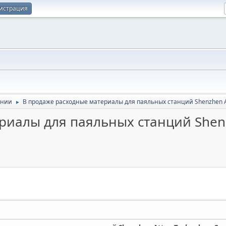
истрация
ании
В продаже расходные материалы для паяльных станций Shenzhen Att
►
иалы для паяльных станций Shenzh