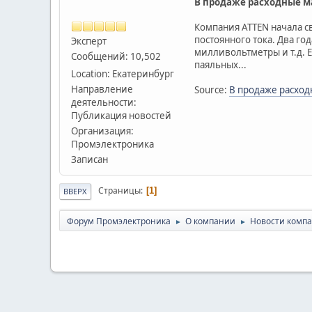
В продаже расходные ма
Компания ATTEN начала с
постоянного тока. Два г
Эксперт
милливольтметры и т.д. 
Сообщений: 10,502
паяльных...
Location: Екатеринбург
Направление
Source:
В продаже расходн
деятельности:
Публикация новостей
Организация:
Промэлектроника
Записан
Страницы
1
ВВЕРХ
Форум Промэлектроника
О компании
Новости комп
►
►