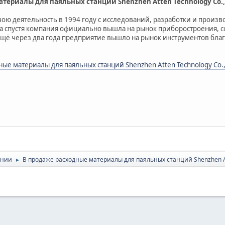
териалы для паяльных станций Shenzhen Atten Technology Co., 
вою деятельность в 1994 году с исследований, разработки и произ
ода спустя компания официально вышла на рынок приборостроения, с
Ещё через два года предприятие вышло на рынок инструментов бла
ые материалы для паяльных станций Shenzhen Atten Technology Co.,
ании
В продаже расходные материалы для паяльных станций Shenzhen Att
►