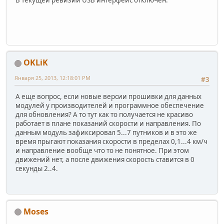
В текущей ревизии USB интерфейс отключен.
OKLiK
Января 25, 2013, 12:18:01 PM
#3
А еще вопрос, если новые версии прошивки для данных
модулей у производителей и программное обеспечение
для обновления? А то тут как то получается не красиво
работает в плане показаний скорости и направления. По
данным модуль зафиксировал 5...7 путников и в это же
время прыгают показания скорости в пределах 0,1...4 км/ч
и направление вообще что то не понятное. При этом
движений нет, а после движения скорость ставится в 0
секунды 2..4.
Moses