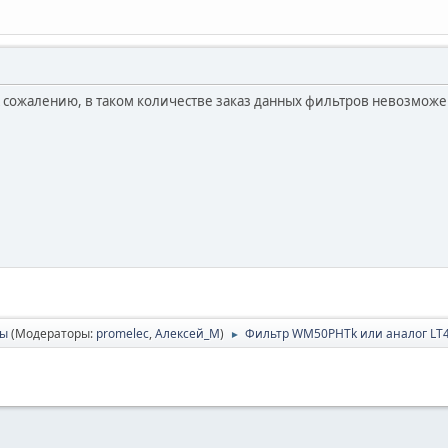
 сожалению, в таком количестве заказ данных фильтров невозможе
сы
(Модераторы:
promelec
,
Алексей_М
)
Фильтр WM50РHTk или аналог L
►