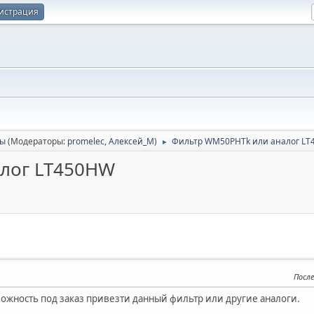
истрация
сы
(Модераторы:
promelec
,
Алексей_М
)
Фильтр WM50РHTk или аналог L
►
лог LT450HW
После
можность под заказ привезти данный фильтр или другие аналоги.