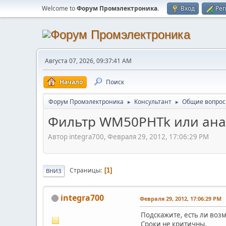
Welcome to
Форум Промэлектроника
.
Вход
Рег
Августа 07, 2026, 09:37:41 AM
Начало
Поиск
Форум Промэлектроника
Консультант
Общие вопро
►
►
Фильтр WM50РHTk или ана
Автор integra700, Февраля 29, 2012, 17:06:29 PM
Страницы
1
ВНИЗ
integra700
Февраля 29, 2012, 17:06:29 PM
Подскажите, есть ли воз
Сроки не критичны.