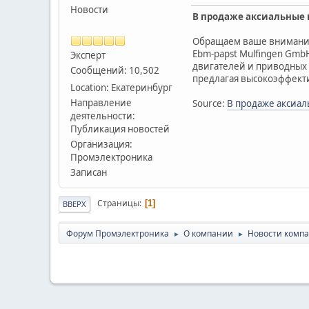
Новости
В продаже аксиальные в
Обращаем ваше внимание 
Ebm-papst Mulfingen Gmb
Эксперт
двигателей и приводных с
Сообщений: 10,502
предлагая высокоэффект
Location: Екатеринбург
Направление
Source:
В продаже аксиал
деятельности:
Публикация новостей
Организация:
Промэлектроника
Записан
Страницы
1
ВВЕРХ
Форум Промэлектроника
О компании
Новости комп
►
►