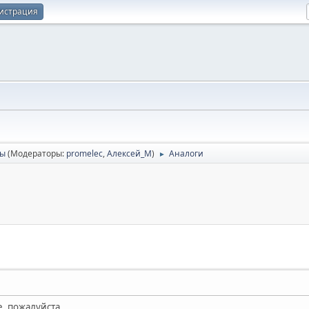
истрация
сы
(Модераторы:
promelec
,
Алексей_М
)
Аналоги
►
, пожалуйста...