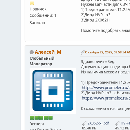
Нужны запчасти для СВЧ 
Новичок
1)Предохранитель T1.25
2)Диод HVR-1x3
Сообщений: 1
3)Диод 2X062H
Записан
Помогите подобрать ана
Алексей_М
Октября 22, 2025, 09:58:54 
Глобальный
Здравствуйте Seg.
Модератор
Документацию на диоды 
Из наличия можем пред
1) Предохранители T1.25
https://www.promelec.ru
2) Диод HVR-1x3 - с близ
https://www.promelec.ru
К сожалению в настоящее
2X062xx_.pdf
HVR-1
Эксперт
85.48 КБ
49.12 КБ