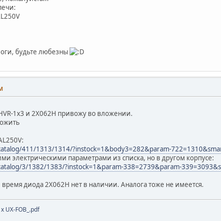
печи:
AL250V
логи, будьте любезны
AM
HVR-1x3 и 2X062H привожу во вложении.
ложить
AL250V:
/catalog/411/1313/1314/?instock=1&body3=282&param-722=1310&smar
кими электрическими параметрами из списка, но в другом корпусе:
/catalog/3/1382/1383/?instock=1&param-338=2739&param-339=3093&s
 время диода 2X062H нет в наличии. Аналога тоже не имеется.
x UX-FOB_.pdf