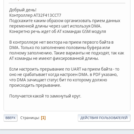
Добрый день!
Контроллер AT32F413CCT7
Подскажите каким образом организовать прием данных
переменной длины через uart используя DMA.
Конкретно речь идет об AT командах GSM модуля
В контроллере нет вектора на прием первого байта в
DMA. Только по заполнению половины буфера или
полному заполнению. Такие варианты не подходят, так как
AT команды не имеют фиксированной длины.
Если настроить прерывание по UART на прием байта - то
оно не срабатывает когда настроен DMA. в PDF указано,
что DMA зачищает статус бит по которому должно
происходить прерывание.
Получается какой то замкнутый круг.
Страницы
1
ВВЕРХ
ДЕЙСТВИЯ ПОЛЬЗОВАТЕЛЕЙ