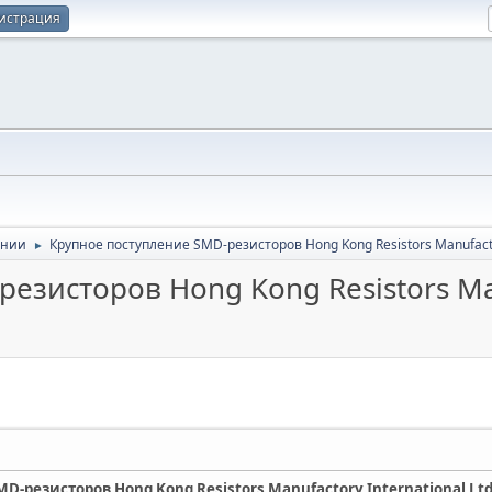
истрация
ании
Крупное поступление SMD-резисторов Hong Kong Resistors Manufactor
►
зисторов Hong Kong Resistors Manu
-резисторов Hong Kong Resistors Manufactory International Ltd