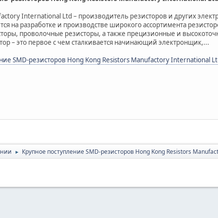
factory International Ltd – производитель резисторов и других эле
ся на разработке и производстве широкого ассортимента резистор
торы, проволочные резисторы, а также прецизионные и высокоточ
стор – это первое с чем сталкивается начинающий электронщик,...
ие SMD-резисторов Hong Kong Resistors Manufactory International Lt
ании
Крупное поступление SMD-резисторов Hong Kong Resistors Manufactor
►