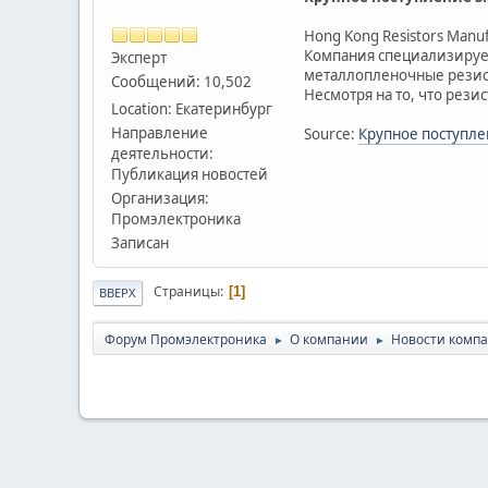
Hong Kong Resistors Manu
Компания специализирует
Эксперт
металлопленочные резис
Сообщений: 10,502
Несмотря на то, что рези
Location: Екатеринбург
Направление
Source:
Крупное поступлен
деятельности:
Публикация новостей
Организация:
Промэлектроника
Записан
Страницы
1
ВВЕРХ
Форум Промэлектроника
О компании
Новости комп
►
►