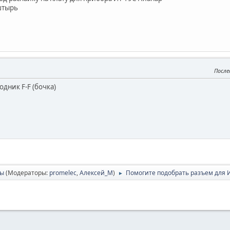
штырь
После
одник F-F (бочка)
сы
(Модераторы:
promelec
,
Алексей_М
)
Помогите подобрать разъем для 
►