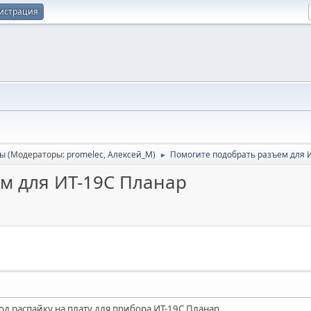
истрация
сы
(Модераторы:
promelec
,
Алексей_М
)
Помогите подобрать разъем для 
►
м для ИТ-19C Планар
од распайку на плату для прибора ИТ-19C Планар