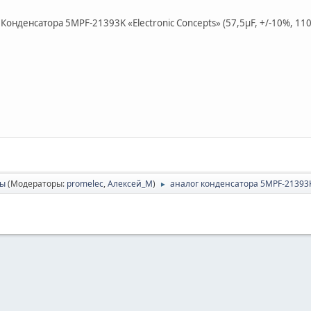
онденсатора 5MPF-21393K «Electronic Concepts» (57,5μF, +/-10%, 110
сы
(Модераторы:
promelec
,
Алексей_М
)
аналог конденсатора 5MPF-21393K 
►