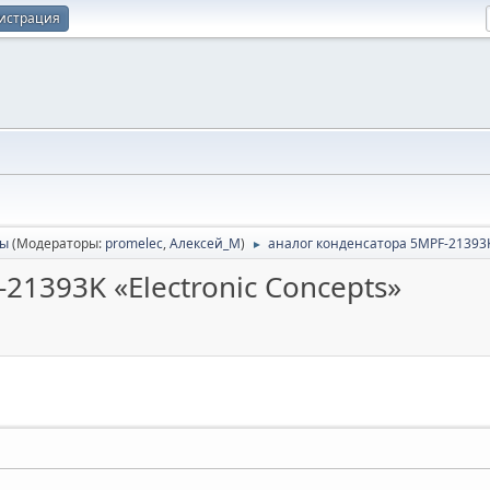
истрация
сы
(Модераторы:
promelec
,
Алексей_М
)
аналог конденсатора 5MPF-21393K 
►
21393K «Electronic Concepts»