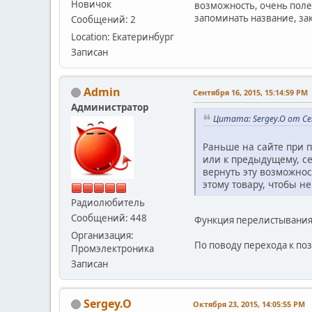
Новичок
возможность, очень полез
запоминать название, зак
Сообщений: 2
Location: Екатеринбург
Записан
Admin
Сентября 16, 2015, 15:14:59 PM
Администратор
Цитата: Sergey.O от Се
Раньше на сайте при п
или к предыдущему, се
вернуть эту возможнос
этому товару, чтобы н
Радиолюбитель
Сообщений: 448
Функция перелистывания
Организация:
По поводу перехода к по
Промэлектроника
Записан
Sergey.O
Октября 23, 2015, 14:05:55 PM