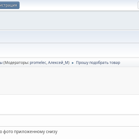
истрация
сы
(Модераторы:
promelec
,
Алексей_М
)
Прошу подобрать товар
►
по фото приложенному снизу