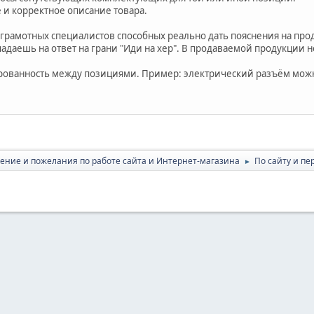
е и корректное описание товара.
и грамотных специалистов способных реально дать пояснения на пр
опадаешь на ответ на грани "Иди на хер". В продаваемой продукции
рованность между позициями. Пример: электрический разъём можно 
ение и пожелания по работе сайта и Интернет-магазина
По сайту и пе
►