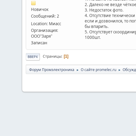
2. Далеко не везде чётко
Новичок
3. Недостаток фото.
4. Отсутствие техническ
Сообщений: 2
если и дозвонился, то п
Location: Миасс
бы впарить.
Организация:
5. Отсутствует скоордини
ООО"Заря"
1000шт.
Записан
Страницы
1
ВВЕРХ
Форум Промэлектроника
О сайте promelec.ru
Обсужд
►
►