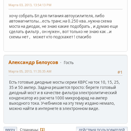
Марта 03, 2013, 13:54:13 PM
хочу собрать Бп для питания автоусилителя, либо
автомагнитолы...есть транс.на 0.250 ква..нужна схема
моста на диодах, не знаю какие подобрать , и думаю еще
сделать фильтр , он нужен , вот только не знаю как ..и
схемы нет , может кто подскажет ! спасибо
Александр Белоусов
Гость
Марта 05, 2013, 11:35:35 AM
#1
Есть готовые диодные мосты серии KBPC на ток 10, 15, 25,
35 и 50 ампер. Задача решается просто: берете готовый
диодный мост и в качестве фильтра электролитический
конденсатор из расчета 1000 микрофарад на ампер
выходного тока. Учебников на эту тему издано немало,
можно найти в интернете в электронном виде.
Страницы
1
ВВЕРХ
ДЕЙСТВИЯ ПОЛЬЗОВАТЕЛЕЙ