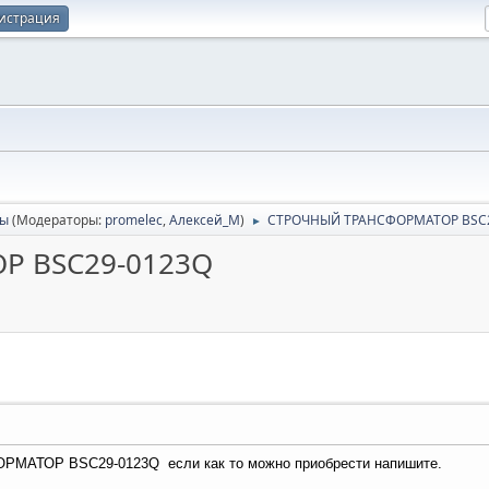
истрация
сы
(Модераторы:
promelec
,
Алексей_М
)
СТРОЧНЫЙ ТРАНСФОРМАТОР BSC
►
Р BSC29-0123Q
АТОР BSC29-0123Q если как то можно приобрести напишите.