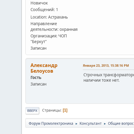
Новичок
Сообщений: 1
Location: Астрахань
Направление
деятельности: охранная
Организация: ЧОП
"Беркут"
Записан
Александр
Января 23, 2013, 15:38:16 PM
Белоусов
Строчных трансформаторо
Гость
наличии тоже нет.
Записан
Страницы
1
ВВЕРХ
Форум Промэлектроника
Консультант
Общие вопро
►
►