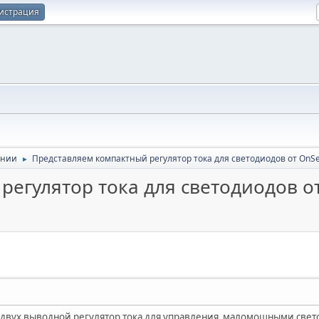
истрация
ании
Представляем компактный регулятор тока для светодиодов от OnS
►
регулятор тока для светодиодов о
двух выводной регулятор тока для управления маломощными свет