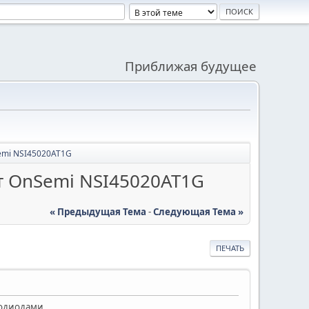
Приближая будущее
emi NSI45020AT1G
т OnSemi NSI45020AT1G
« Предыдущая Тема
-
Следующая Тема »
ПЕЧАТЬ
одиодами.