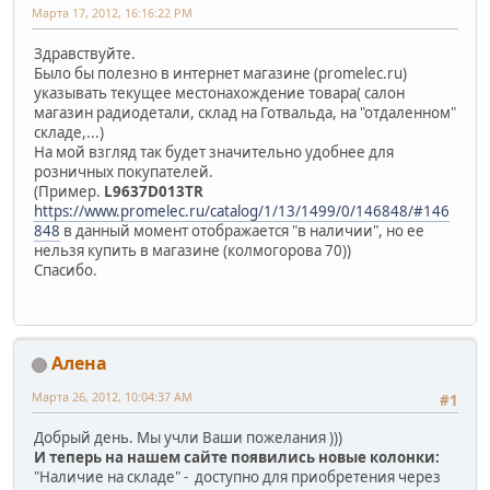
Марта 17, 2012, 16:16:22 PM
Здравствуйте.
Было бы полезно в интернет магазине (promelec.ru)
указывать текущее местонахождение товара( салон
магазин радиодетали, склад на Готвальда, на "отдаленном"
складе,...)
На мой взгляд так будет значительно удобнее для
розничных покупателей.
(Пример.
L9637D013TR
https://www.promelec.ru/catalog/1/13/1499/0/146848/#146
848
в данный момент отображается "в наличии", но ее
нельзя купить в магазине (колмогорова 70))
Спасибо.
Алена
Марта 26, 2012, 10:04:37 AM
#1
Добрый день. Мы учли Ваши пожелания )))
И теперь на нашем сайте появились новые колонки:
"Наличие на складе" - доступно для приобретения через