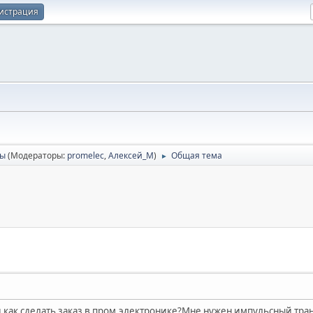
истрация
сы
(Модераторы:
promelec
,
Алексей_М
)
Общая тема
►
и как сделать заказ в пром.электронике?Мне нужен импульсный тр