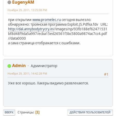
EugenyAM
Ноября 29, 2011, 13:25:08 PM
при открытии
www.promelec.ru
сегодня вылезло:
обнаружено: троянская программа Exploit.JS.Pdfka.fdv URL:
http://dal.annybodytrycry.in/
/images/np/93fb188ef62471531
bf8d48f9da5a997/ecba15ed26561f3bc5800a9874ac7cc4.pdf
//data0000
а сама страница отображается с ошибками.
Admin
Администратор
Ноября 29, 2011, 14:42:28 PM
#1
Уже все хорошо. Хакеры видимо развлекаются.
Страницы
1
ВВЕРХ
ДЕЙСТВИЯ ПОЛЬЗОВАТЕЛЕЙ