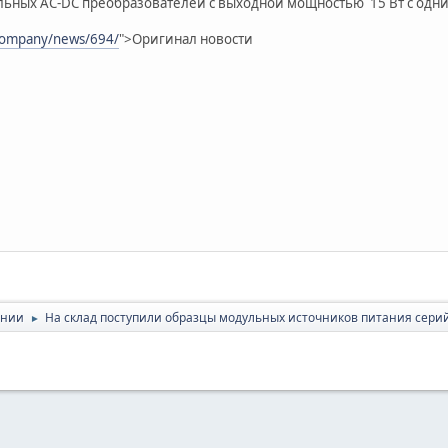
льных AC-DC преобразователей с выходной мощностью 15 Вт с одн
company/news/694/
">Оригинал новости
ании
На склад поступили образцы модульных источников питания сер
►