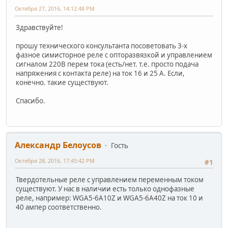
Октября 27, 2016, 14:12:48 PM
Здравствуйте!
прошу технического консультанта посоветовать 3-х
фазное симисторное реле с опторазвязкой и управлением
сигналом 220В перем тока (есть/нет. т.е. просто подача
напряжения с контакта реле) на ток 16 и 25 А. Если,
конечно. такие существуют.
Спасибо.
Александр Белоусов
Гость
Октября 28, 2016, 17:45:42 PM
#1
Твердотельные реле с управлением переменным током
существуют. У нас в наличии есть только однофазные
реле, например: WGA5-6A10Z и WGA5-6A40Z на ток 10 и
40 ампер соответственно.