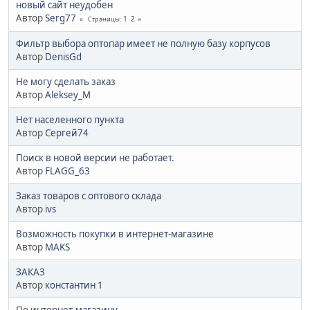
новый сайт неудобен
Автор
Serg77
1
2
Страницы
Фильтр выбора оптопар имеет не полную базу корпусов
Автор
DenisGd
Не могу сделать заказ
Автор
Aleksey_M
Нет населенного пункта
Автор
Сергей74
Поиск в новой версии не работает.
Автор
FLAGG_63
Заказ товаров с оптового склада
Автор
ivs
Возможность покупки в интернет-магазине
Автор
MAKS
ЗАКАЗ
Автор
константин 1
По интернет-магазину.