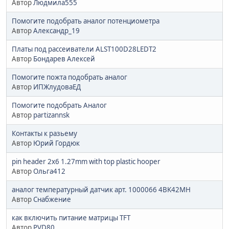
Автор
Людмила555
Помогите подобрать аналог потенциометра
Автор
Александр_19
Платы под рассеиватели ALST100D28LEDT2
Автор
Бондарев Алексей
Помогите пожта подобрать аналог
Автор
ИПЖлудоваЕД
Помогите подобрать Аналог
Автор
partizannsk
Контакты к разьему
Автор
Юрий Гордюк
pin header 2x6 1.27mm with top plastic hooper
Автор
Ольга412
аналог температурный датчик арт. 1000066 4BK42MH
Автор
Снабжение
как включить питание матрицы TFT
Автор
PVD80