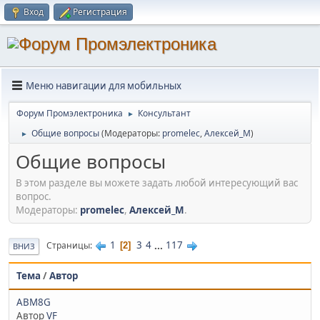
Вход
Регистрация
Меню навигации для мобильных
Форум Промэлектроника
Консультант
►
Общие вопросы
(Модераторы:
promelec
,
Алексей_М
)
►
Общие вопросы
В этом разделе вы можете задать любой интересующий вас
вопрос.
Модераторы:
promelec
,
Алексей_М
.
1
3
4
...
117
Страницы
2
ВНИЗ
Тема
/
Автор
ABM8G
Автор
VF