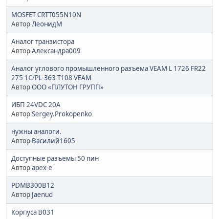
MOSFET CRTT055N10N
Автор
ЛеонидМ
Аналог транзистора
Автор
Александра009
Аналог углового промышленного разъема VEAM L 1726 FR22
275 1C/PL-363 T108 VEAM
Автор
ООО «ПЛУТОН ГРУПП»
ИБП 24VDC 20A
Автор
Sergey.Prokopenko
нужны аналоги.
Автор
Василий1605
Доступные разъемы 50 пин
Автор
apex-e
PDMB300B12
Автор
Jaenud
Корпуса B031