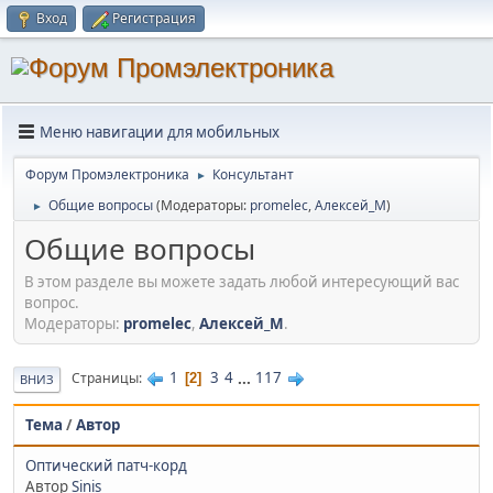
Вход
Регистрация
Меню навигации для мобильных
Форум Промэлектроника
Консультант
►
Общие вопросы
(Модераторы:
promelec
,
Алексей_М
)
►
Общие вопросы
В этом разделе вы можете задать любой интересующий вас
вопрос.
Модераторы:
promelec
,
Алексей_М
.
1
3
4
...
117
Страницы
2
ВНИЗ
Тема
/
Автор
Оптический патч-корд
Автор
Sinis