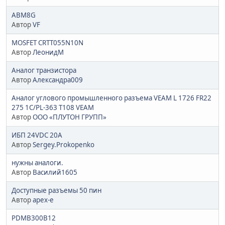
ABM8G
Автор
VF
MOSFET CRTT055N10N
Автор
ЛеонидМ
Аналог транзистора
Автор
Александра009
Аналог углового промышленного разъема VEAM L 1726 FR22
275 1C/PL-363 T108 VEAM
Автор
ООО «ПЛУТОН ГРУПП»
ИБП 24VDC 20A
Автор
Sergey.Prokopenko
нужны аналоги.
Автор
Василий1605
Доступные разъемы 50 пин
Автор
apex-e
PDMB300B12