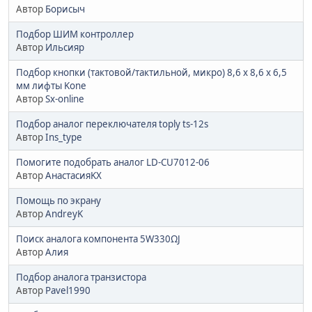
Автор
Борисыч
Подбор ШИМ контроллер
Автор
Ильсияр
Подбор кнопки (тактовой/тактильной, микро) 8,6 х 8,6 х 6,5
мм лифты Kone
Автор
Sx-online
Подбор аналог переключателя toply ts-12s
Автор
Ins_type
Помогите подобрать аналог LD-CU7012-06
Автор
АнастасияKX
Помощь по экрану
Автор
AndreyK
Поиск аналога компонента 5W330ΩJ
Автор
Алия
Подбор аналога транзистора
Автор
Pavel1990