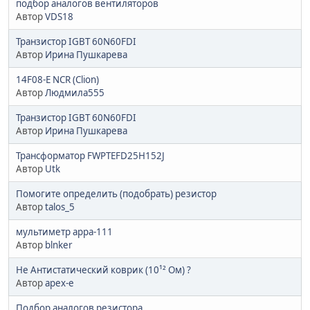
подбор аналогов вентиляторов
Автор
VDS18
Транзистор IGBT 60N60FDI
Автор
Ирина Пушкарева
14F08-E NCR (Clion)
Автор
Людмила555
Транзистор IGBT 60N60FDI
Автор
Ирина Пушкарева
Трансформатор FWPTEFD25H152J
Автор
Utk
Помогите определить (подобрать) резистор
Автор
talos_5
мультиметр арра-111
Автор
blnker
Не Антистатический коврик (10¹² Ом) ?
Автор
apex-e
Подбор аналогов резистора