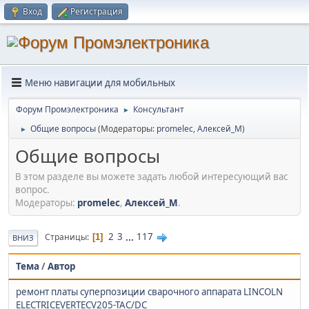
Вход
Регистрация
Меню навигации для мобильных
Форум Промэлектроника
Консультант
►
Общие вопросы
(Модераторы:
promelec
,
Алексей_М
)
►
Общие вопросы
В этом разделе вы можете задать любой интересующий вас
вопрос.
Модераторы:
promelec
,
Алексей_М
.
2
3
...
117
Страницы
1
ВНИЗ
Тема
/
Автор
ремонт платы суперпозиции сварочного аппарата LINCOLN
ELECTRICEVERTECV205-TAC/DC