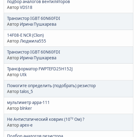
подбор аналогов вентиляторов
Автор
VDS18
Транзистор IGBT 60N60FDI
Автор
Ирина Пушкарева
14F08-E NCR (Clion)
Автор
Людмила555
Транзистор IGBT 60N60FDI
Автор
Ирина Пушкарева
Трансформатор FWPTEFD25H152J
Автор
Utk
Помогите определить (подобрать) резистор
Автор
talos_5
мультиметр арра-111
Автор
blnker
Не Антистатический коврик (10¹² Ом) ?
Автор
apex-e
Подбор аналогов резистора