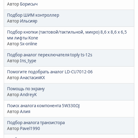
Автор
Борисыч
Подбор ШИМ контроллер
Автор
Ильсияр
Подбор кнопки (тактовой/тактильной, микро) 8,6 х 8,6 х 6,5
мм лифты Kone
Автор
Sx-online
Подбор аналог переключателя toply ts-12s
Автор
Ins_type
Помогите подобрать аналог LD-CU7012-06
Автор
АнастасияKX
Помощь по экрану
Автор
AndreyK
Поиск аналога компонента 5W330ΩJ
Автор
Алия
Подбор аналога транзистора
Автор
Pavel1990