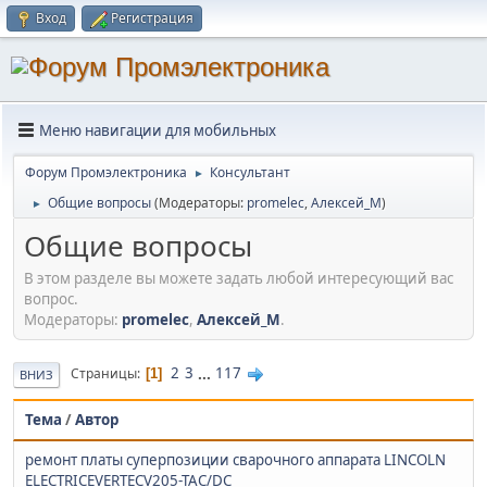
Вход
Регистрация
Меню навигации для мобильных
Форум Промэлектроника
Консультант
►
Общие вопросы
(Модераторы:
promelec
,
Алексей_М
)
►
Общие вопросы
В этом разделе вы можете задать любой интересующий вас
вопрос.
Модераторы:
promelec
,
Алексей_М
.
2
3
...
117
Страницы
1
ВНИЗ
Тема
/
Автор
ремонт платы суперпозиции сварочного аппарата LINCOLN
ELECTRICEVERTECV205-TAC/DC