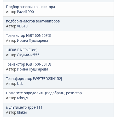
Подбор аналога транзистора
Автор
Pavel1990
подбор аналогов вентиляторов
Автор
VDS18
Транзистор IGBT 60N60FDI
Автор
Ирина Пушкарева
14F08-E NCR (Clion)
Автор
Людмила555
Транзистор IGBT 60N60FDI
Автор
Ирина Пушкарева
Трансформатор FWPTEFD25H152J
Автор
Utk
Помогите определить (подобрать) резистор
Автор
talos_5
мультиметр арра-111
Автор
blnker