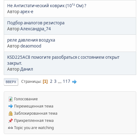
Не Антистатический коврик (10¹² Ом) ?
Автор
apex-e
Подбор аналогов резистора
Автор
Александра_74
реле давления воздуха
Автор
deaomood
KSD225AC8 помогите разобраться с состоянием открыт
закрыт.
Автор
Данил
2
3
...
117
Страницы
1
ВВЕРХ
Голосование
Перемещенная тема
Заблокированная тема
Прикрепленная тема
Topic you are watching