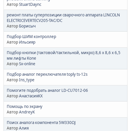
Автор
StuartDaync
ремонт платы суперпозиции сварочного аппарата LINCOLN
ELECTRICEVERTECV205-TAC/DC
Автор
Борисыч
Подбор ШИМ контроллер
Автор
Ильсияр
Подбор кнопки (тактовой/тактильной, микро) 8,6 х 8,6 х 6,5
мм лифты Kone
Автор
Sx-online
Подбор аналог переключателя toply ts-12s
Автор
Ins_type
Помогите подобрать аналог LD-CU7012-06
Автор
АнастасияKX
Помощь по экрану
Автор
AndreyK
Поиск аналога компонента 5W330ΩJ
Автор
Алия