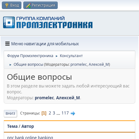
Вход
Регистрация
Меню навигации для мобильных
Форум Промэлектроника
Консультант
►
Общие вопросы
(Модераторы:
promelec
,
Алексей_М
)
►
Общие вопросы
В этом разделе вы можете задать любой интересующий вас
вопрос.
Модераторы:
promelec
,
Алексей_М
.
2
3
...
117
Страницы
1
ВНИЗ
Тема
/
Автор
pnc bank online banking