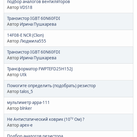
подбор аналогов вентиляторов
Автор
VDS18
Транзистор IGBT 60N60FDI
Автор
Ирина Пушкарева
14F08-E NCR (Clion)
Автор
Людмила555
Транзистор IGBT 60N60FDI
Автор
Ирина Пушкарева
Трансформатор FWPTEFD25H152J
Автор
Utk
Помогите определить (подобрать) резистор
Автор
talos_5
мультиметр арра-111
Автор
blnker
Не Антистатический коврик (10¹² Ом) ?
Автор
apex-e
Подбор аналогов резистора