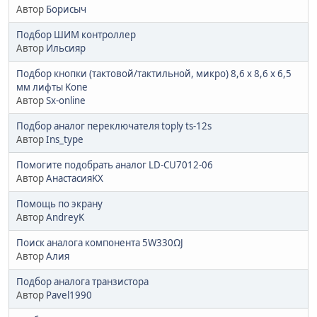
Автор
Борисыч
Подбор ШИМ контроллер
Автор
Ильсияр
Подбор кнопки (тактовой/тактильной, микро) 8,6 х 8,6 х 6,5
мм лифты Kone
Автор
Sx-online
Подбор аналог переключателя toply ts-12s
Автор
Ins_type
Помогите подобрать аналог LD-CU7012-06
Автор
АнастасияKX
Помощь по экрану
Автор
AndreyK
Поиск аналога компонента 5W330ΩJ
Автор
Алия
Подбор аналога транзистора
Автор
Pavel1990