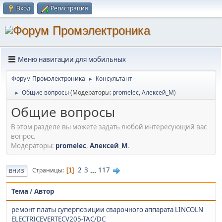
Вход
Регистрация
Меню навигации для мобильных
Форум Промэлектроника
Консультант
►
Общие вопросы
(Модераторы:
promelec
,
Алексей_М
)
►
Общие вопросы
В этом разделе вы можете задать любой интересующий вас
вопрос.
Модераторы:
promelec
,
Алексей_М
.
2
3
...
117
Страницы
1
ВНИЗ
Тема
/
Автор
ремонт платы суперпозиции сварочного аппарата LINCOLN
ELECTRICEVERTECV205-TAC/DC