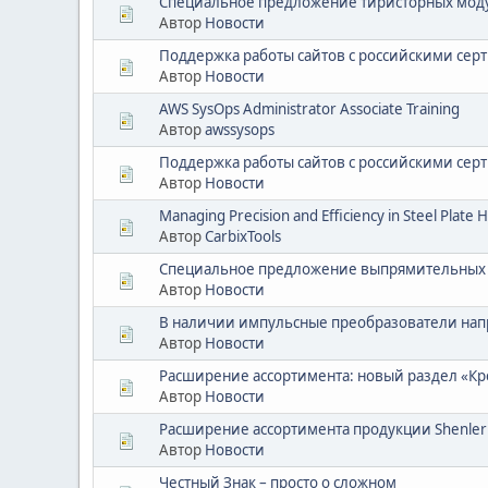
Специальное предложение тиристорных модул
Автор
Новости
Поддержка работы сайтов с российскими сер
Автор
Новости
AWS SysOps Administrator Associate Training
Автор
awssysops
Поддержка работы сайтов с российскими сер
Автор
Новости
Managing Precision and Efficiency in Steel Plate 
Автор
CarbixTools
Специальное предложение выпрямительных ди
Автор
Новости
В наличии импульсные преобразователи нап
Автор
Новости
Расширение ассортимента: новый раздел «Кр
Автор
Новости
Расширение ассортимента продукции Shenler
Автор
Новости
Честный Знак – просто о сложном