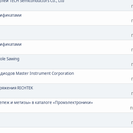
ей TECH Semiconductors Co., Ltd
тификатами
тификатами
Hole Sawing
одов Master Instrument Corporation
ряжения RICHTEK
епеж и метизы» в каталоге «Промэлектроники»
П