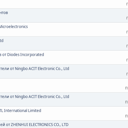
нтов
croelectronics
td
от Diodes Incorporated
и от Ningbo ACIT Electronic Co., Ltd
П
и от Ningbo ACIT Electronic Co., Ltd
П
International Limited
П
ей от ZHENHUI ELECTRONICS CO., LTD