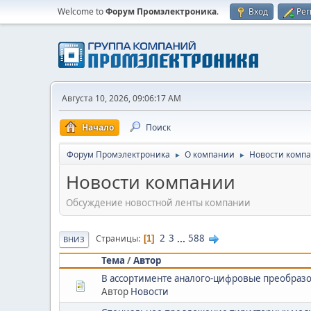
Welcome to
Форум Промэлектроника
.
Вход
Рег
Августа 10, 2026, 09:06:17 AM
Начало
Поиск
Форум Промэлектроника
О компании
Новости комп
►
►
Новости компании
Обсуждение новостной ленты компании
2
3
...
588
Страницы
1
ВНИЗ
Тема
/
Автор
В ассортименте аналого-цифровые преобразов
Автор
Новости